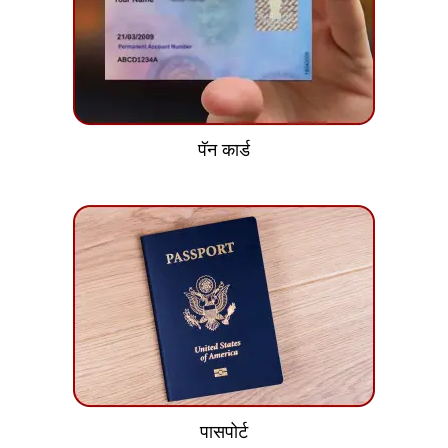
पॅन कार्ड
पासपोर्ट