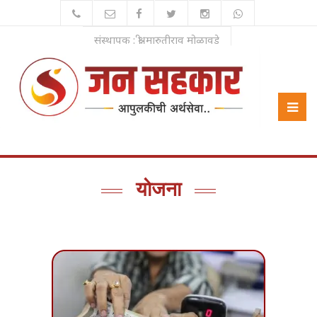
संस्थापक : श्री. मारुतीराव मोळावडे
योजना