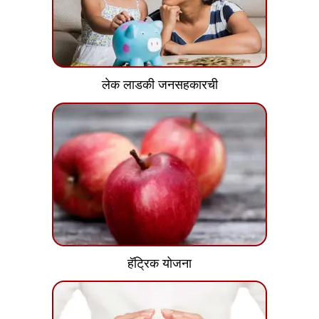
लेक लाडकी जनसहकारची
हॅट्रिक योजना