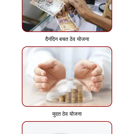
दैनंदिन बचत ठेव योजना
मुदत ठेव योजना